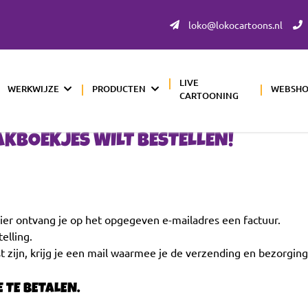
loko@lokocartoons.nl
LIVE
WERKWIJZE
PRODUCTEN
WEBSH
CARTOONING
ZAKBOEKJES WILT BESTELLEN!
lier ontvang je op het opgegeven e-mailadres een factuur.
elling.
t zijn, krijg je een mail waarmee je de verzending en bezorging
 TE BETALEN.