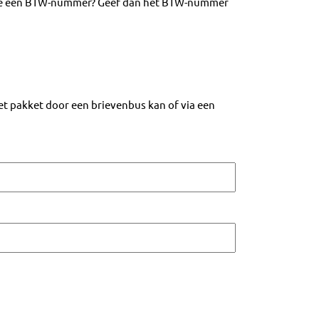
 heb je een BTW-nummer? Geef dan het BTW-nummer
het pakket door een brievenbus kan of via een