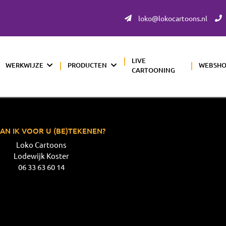
loko@lokocartoons.nl
LIVE
WERKWIJZE
PRODUCTEN
WEBSH
CARTOONING
AN IK VOOR U (BE)TEKENEN?
Loko Cartoons
Lodewijk Koster
06 33 63 60 14