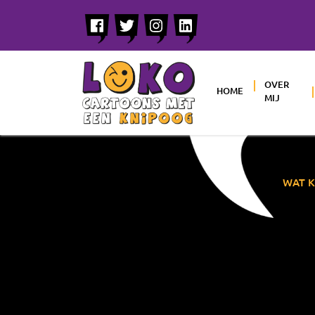
OVER
HOME
MIJ
WAT K