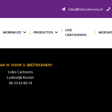
loko@lokocartoons.nl
LIVE
WERKWIJZE
PRODUCTEN
WEBSH
CARTOONING
AN IK VOOR U (BE)TEKENEN?
Loko Cartoons
Lodewijk Koster
06 33 63 60 14