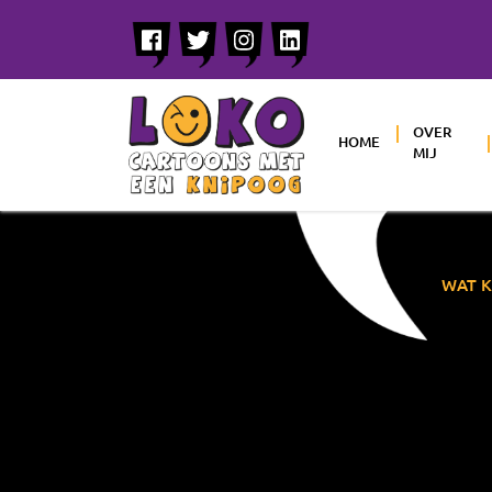
OVER
HOME
MIJ
WAT K