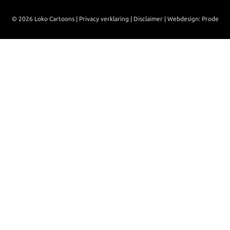
© 2026 Loko Cartoons |
Privacy verklaring
|
Disclaimer
|
Webdesign: Prode