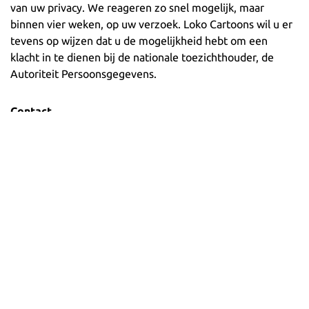
van uw privacy. We reageren zo snel mogelijk, maar
binnen vier weken, op uw verzoek. Loko Cartoons wil u er
tevens op wijzen dat u de mogelijkheid hebt om een
klacht in te dienen bij de nationale toezichthouder, de
Autoriteit Persoonsgegevens.
Contact
Wij nemen de bescherming van uw gegevens serieus en
nemen passende maatregelen om misbruik, verlies,
onbevoegde toegang, ongewenste openbaarmaking en
ongeoorloofde wijziging tegen te gaan. Als u de indruk
heeft dat uw gegevens niet goed beveiligd zijn of er
aanwijzingen zijn van misbruik, neem dan contact op met
Loko Cartoons (
loko@lokocartoons.nl
).