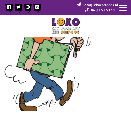
loko@lokocartoons.nl
06 33 63 60 14