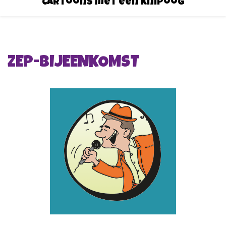
Cartoons met een knipoog
ZEP-BIJEENKOMST