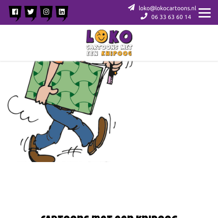
loko@lokocartoons.nl
06 33 63 60 14