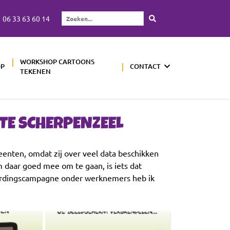
06 33 63 60 14
Zoeken...
WORKSHOP CARTOONS
OP
CONTACT
TEKENEN
TE SCHERPENZEEL
enten, omdat zij over veel data beschikken
 daar goed mee om te gaan, is iets dat
ordingscampagne onder werknemers heb ik