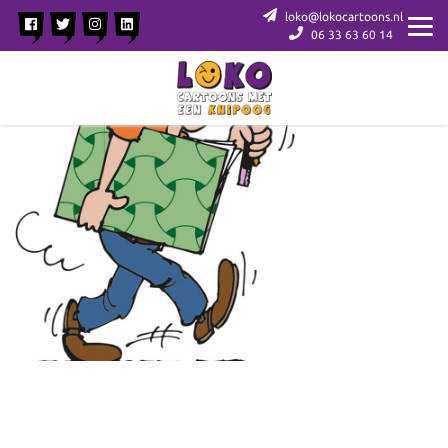
loko@lokocartoons.nl
06 33 63 60 14