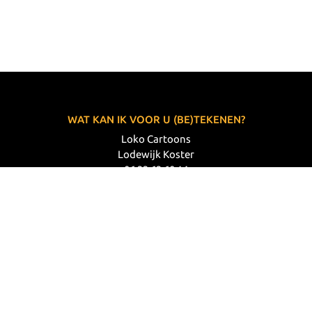
WAT KAN IK VOOR U (BE)TEKENEN?
Loko Cartoons
Lodewijk Koster
06 33 63 60 14
VOLG MIJ
© 2026 Loko Cartoons |
Privacy verklaring
|
Disclaimer
|
Webdesign: Prode