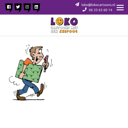
loko@lokocartoons.nl
06 33 63 60 14