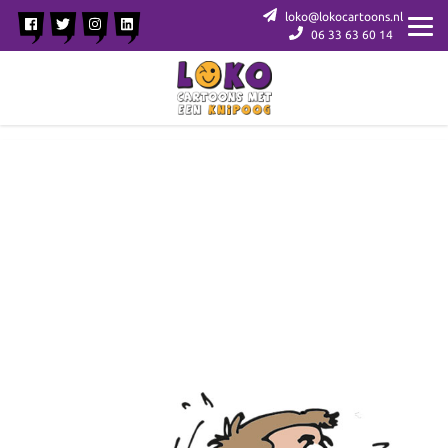
loko@lokocartoons.nl
06 33 63 60 14