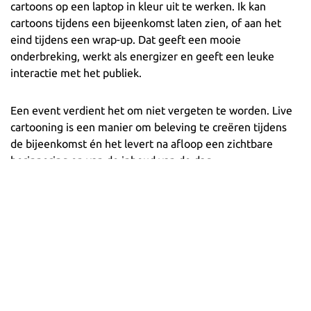
cartoons op een laptop in kleur uit te werken. Ik kan
cartoons tijdens een bijeenkomst laten zien, of aan het
eind tijdens een wrap-up. Dat geeft een mooie
onderbreking, werkt als energizer en geeft een leuke
interactie met het publiek.
Een event verdient het om niet vergeten te worden. Live
cartooning is een manier om beleving te creëren tijdens
de bijeenkomst én het levert na afloop een zichtbare
herinnering op van de inhoud van de dag.
Wil je ook een verslag van de dag of visuele notulen van
jouw bijeenkomst?
Neem dan contact met mij op
.