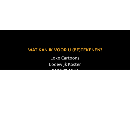
WAT KAN IK VOOR U (BE)TEKENEN?
Loko Cartoons
Lodewijk Koster
06 33 63 60 14
VOLG MIJ
© 2026 Loko Cartoons |
Privacy verklaring
|
Disclaimer
|
Webdesign: Prode