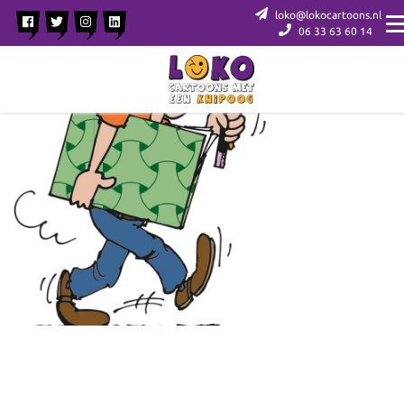
loko@lokocartoons.nl
06 33 63 60 14