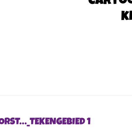
Carto
k
MORST…_TEKENGEBIED 1