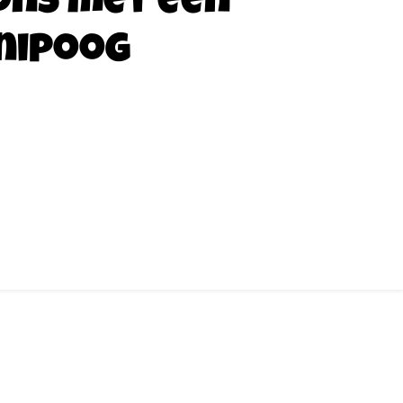
ons met een
nipoog