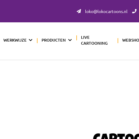
loko@lokocartoons.nl
LIVE
WERKWIJZE
PRODUCTEN
WEBSH
CARTOONING