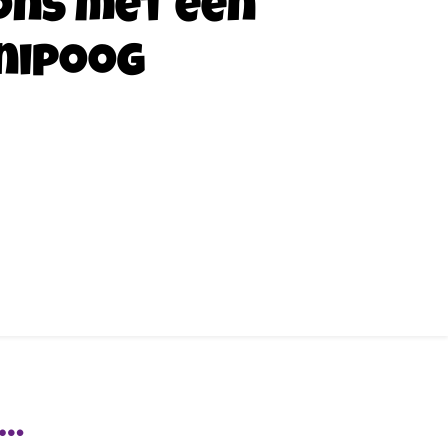
ons met een
nipoog
R…