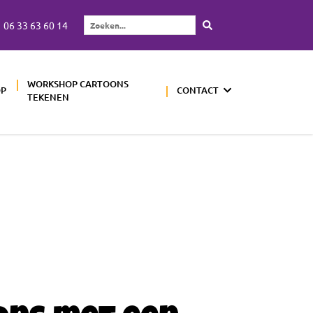
06 33 63 60 14
Zoeken...
WORKSHOP CARTOONS
OP
CONTACT
TEKENEN