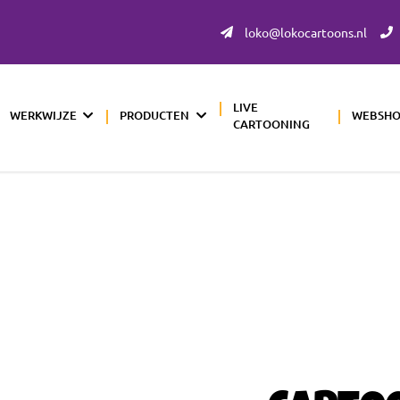
loko@lokocartoons.nl
LIVE
WERKWIJZE
PRODUCTEN
WEBSH
CARTOONING