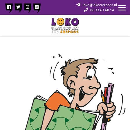
loko@lokocartoons.nl
06 33 63 60 14