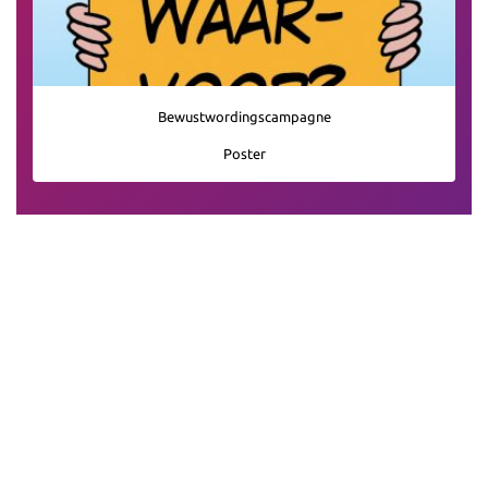
Bewustwordingscampagne
Poster
ZOEKFILTER
WAT KAN IK VOOR U (BE)TEKENEN?