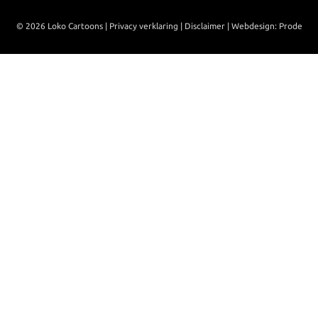
© 2026 Loko Cartoons |
Privacy verklaring
|
Disclaimer
|
Webdesign: Prode