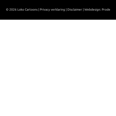
© 2026 Loko Cartoons |
Privacy verklaring
|
Disclaimer
|
Webdesign: Prode