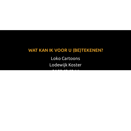
WAT KAN IK VOOR U (BE)TEKENEN?
Loko Cartoons
Lodewijk Koster
06 33 63 60 14
VOLG MIJ
© 2026 Loko Cartoons |
Privacy verklaring
|
Disclaimer
|
Webdesign: Prode