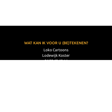
WAT KAN IK VOOR U (BE)TEKENEN?
Loko Cartoons
Lodewijk Koster
06 33 63 60 14
VOLG MIJ
© 2026 Loko Cartoons |
Privacy verklaring
|
Disclaimer
|
Webdesign: Prode