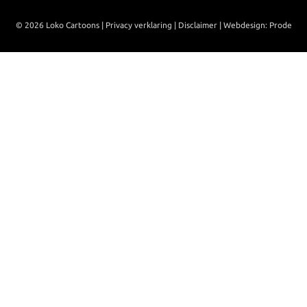
© 2026 Loko Cartoons |
Privacy verklaring
|
Disclaimer
|
Webdesign: Prode