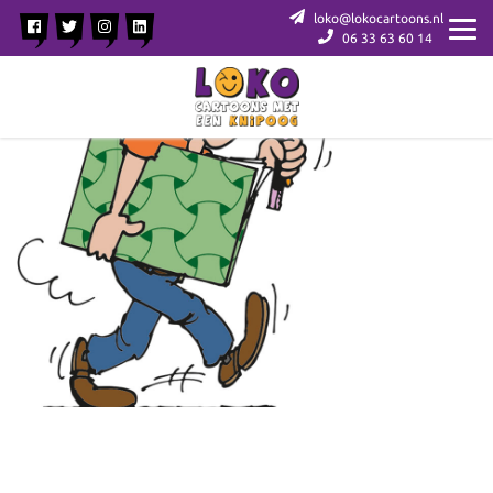
loko@lokocartoons.nl
06 33 63 60 14