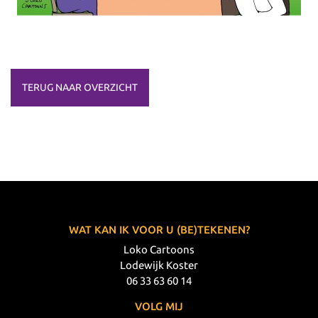
TERUG NAAR OVERZICHT
WAT KAN IK VOOR U (BE)TEKENEN?
Loko Cartoons
Lodewijk Koster
06 33 63 60 14
VOLG MIJ