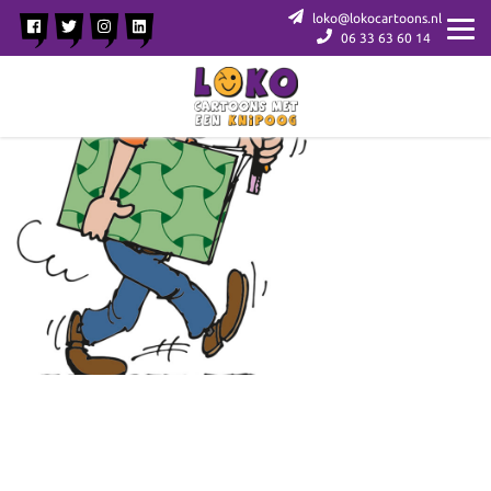
loko@lokocartoons.nl
06 33 63 60 14