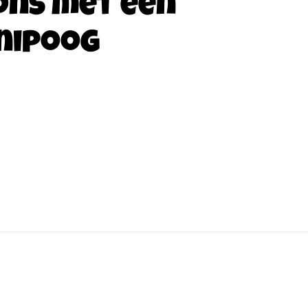
ons met een
nipoog