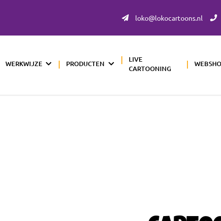
loko@lokocartoons.nl
LIVE
WERKWIJZE
PRODUCTEN
WEBSH
CARTOONING