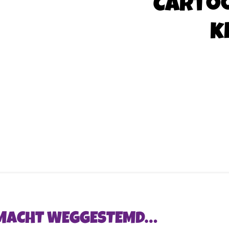
Carto
k
RMACHT WEGGESTEMD…