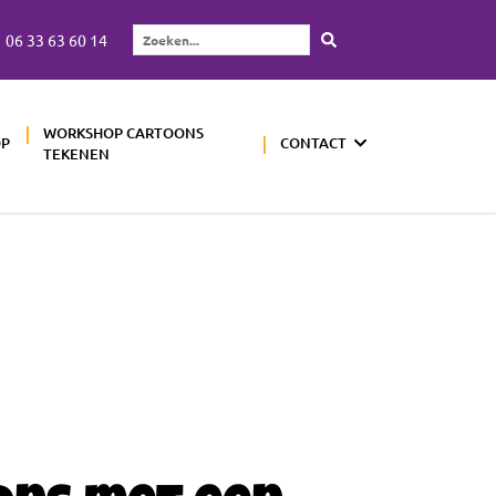
06 33 63 60 14
Zoeken...
WORKSHOP CARTOONS
OP
CONTACT
TEKENEN