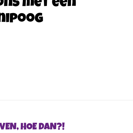
ons met een
nipoog
VEN, HOE DAN?!