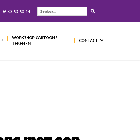
06 33 63 60 14
Zoeken...
WORKSHOP CARTOONS
OP
CONTACT
TEKENEN