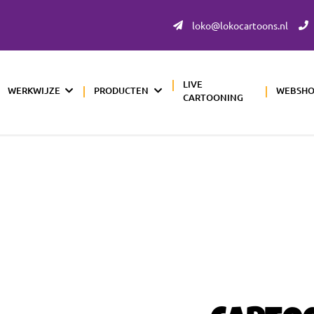
loko@lokocartoons.nl
LIVE
WERKWIJZE
PRODUCTEN
WEBSH
CARTOONING