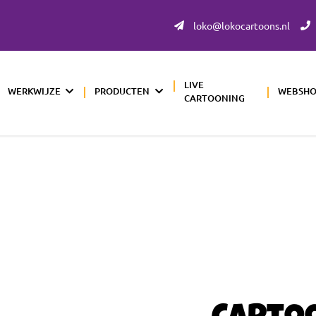
loko@lokocartoons.nl
LIVE
WERKWIJZE
PRODUCTEN
WEBSH
CARTOONING