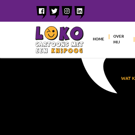
OVER
HOME
MIJ
WAT K