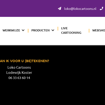
loko@lokocartoons.nl
LIVE
WERKWIJZE
PRODUCTEN
WEBSH
CARTOONING
AN IK VOOR U (BE)TEKENEN?
Loko Cartoons
Lodewijk Koster
06 33 63 60 14