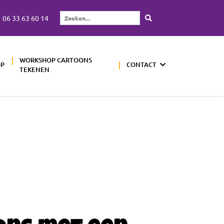
06 33 63 60 14
Zoeken...
WORKSHOP CARTOONS
OP
CONTACT
TEKENEN