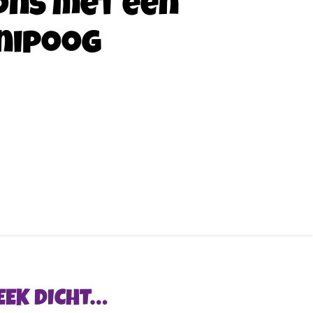
ons met een
nipoog
EEK DICHT…