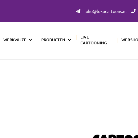
loko@lokocartoons.nl
LIVE
WERKWIJZE
PRODUCTEN
WEBSH
CARTOONING