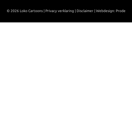
© 2026 Loko Cartoons |
Privacy verklaring
|
Disclaimer
|
Webdesign: Prode