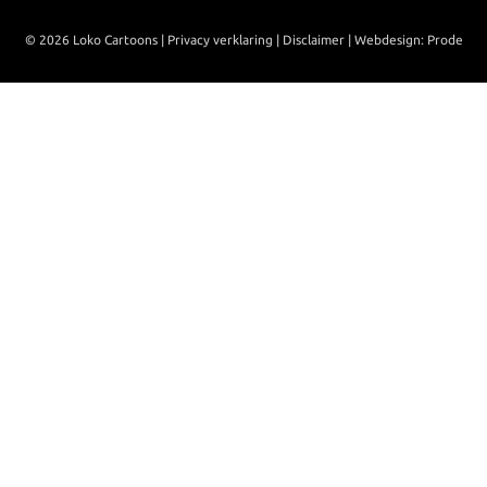
© 2026 Loko Cartoons |
Privacy verklaring
|
Disclaimer
|
Webdesign: Prode