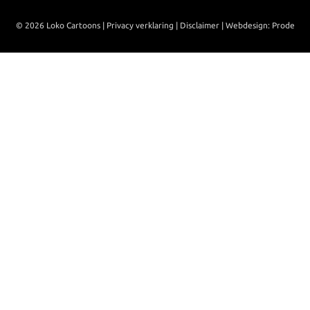
© 2026 Loko Cartoons |
Privacy verklaring
|
Disclaimer
|
Webdesign: Prode