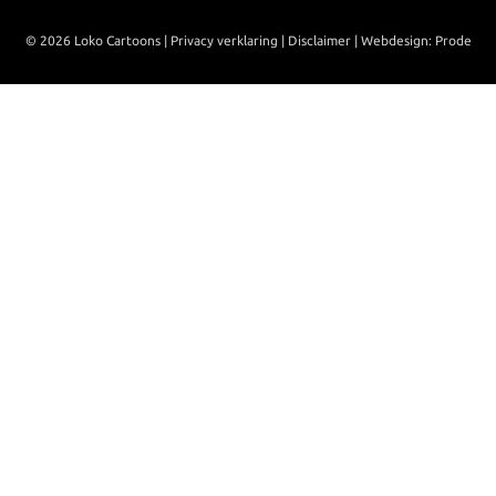
© 2026 Loko Cartoons |
Privacy verklaring
|
Disclaimer
|
Webdesign: Prode