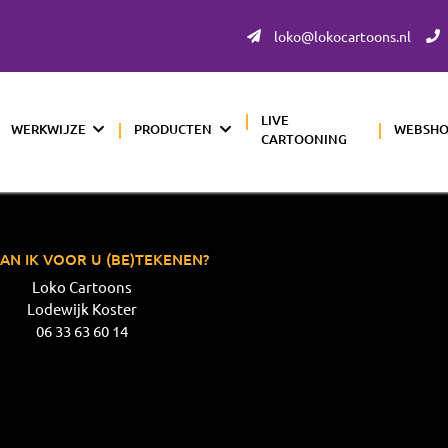
loko@lokocartoons.nl
LIVE
WERKWIJZE
PRODUCTEN
WEBSH
CARTOONING
AN IK VOOR U (BE)TEKENEN?
Loko Cartoons
Lodewijk Koster
06 33 63 60 14