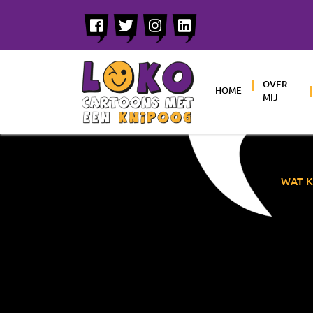
OVER
HOME
MIJ
WAT K