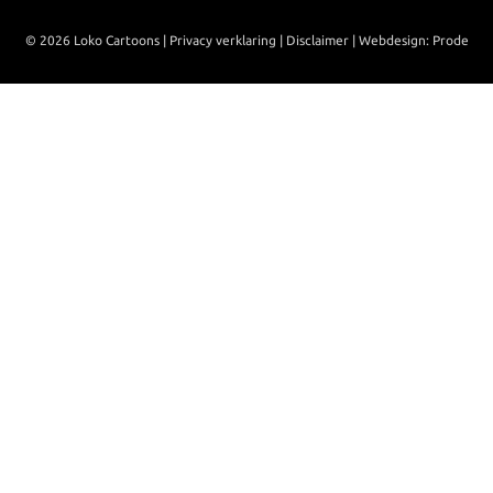
© 2026 Loko Cartoons |
Privacy verklaring
|
Disclaimer
|
Webdesign: Prode