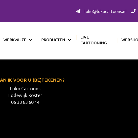
loko@lokocartoons.nl
LIVE
WERKWIJZE
PRODUCTEN
WEBSH
CARTOONING
AN IK VOOR U (BE)TEKENEN?
Loko Cartoons
Lodewijk Koster
06 33 63 60 14