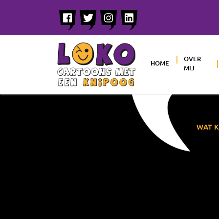
OVER
HOME
MIJ
WAT K