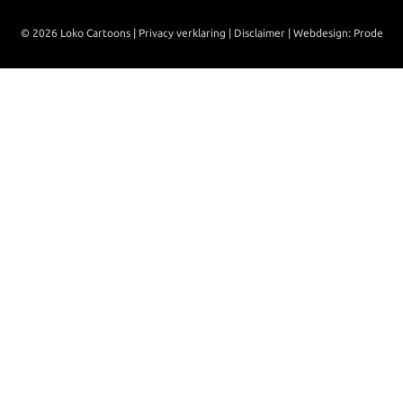
© 2026 Loko Cartoons |
Privacy verklaring
|
Disclaimer
|
Webdesign: Prode