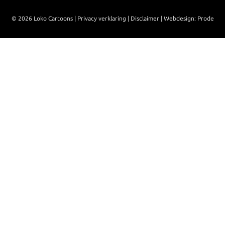
© 2026 Loko Cartoons |
Privacy verklaring
|
Disclaimer
|
Webdesign: Prode