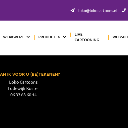
loko@lokocartoons.nl
LIVE
WERKWIJZE
PRODUCTEN
WEBSH
CARTOONING
AN IK VOOR U (BE)TEKENEN?
Loko Cartoons
Lodewijk Koster
06 33 63 60 14