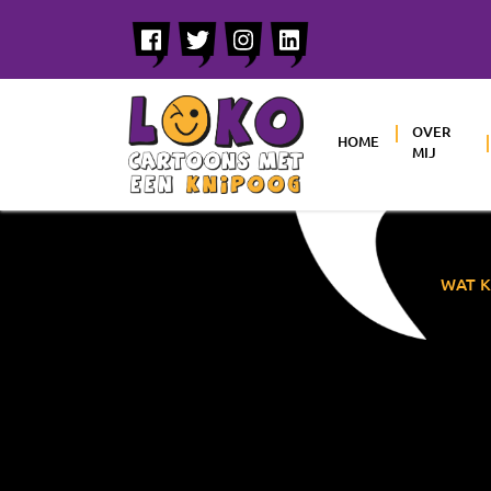
OVER
HOME
MIJ
WAT K