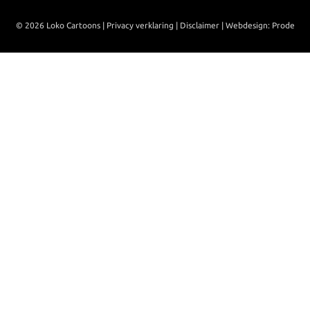
© 2026 Loko Cartoons |
Privacy verklaring
|
Disclaimer
|
Webdesign: Prode