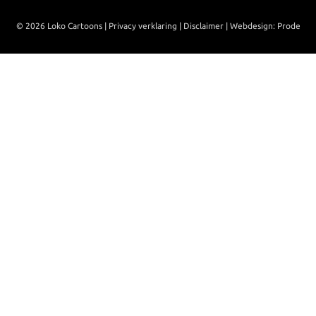
© 2026 Loko Cartoons |
Privacy verklaring
|
Disclaimer
|
Webdesign: Prode