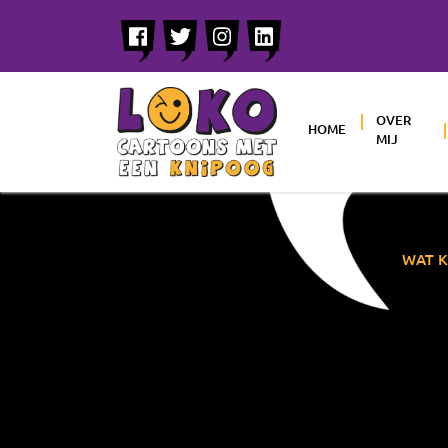
OVER
HOME
MIJ
WAT K