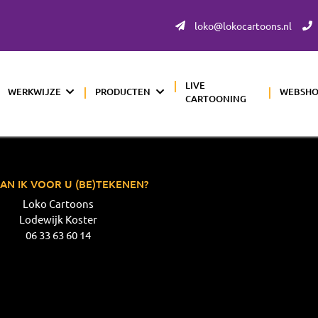
loko@lokocartoons.nl
LIVE
WERKWIJZE
PRODUCTEN
WEBSH
CARTOONING
AN IK VOOR U (BE)TEKENEN?
Loko Cartoons
Lodewijk Koster
06 33 63 60 14