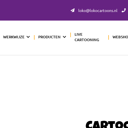
loko@lokocartoons.nl
LIVE
WERKWIJZE
PRODUCTEN
WEBSH
CARTOONING
Carto