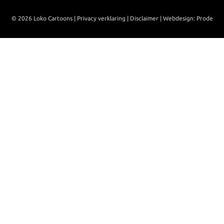
© 2026 Loko Cartoons |
Privacy verklaring
|
Disclaimer
|
Webdesign: Prode