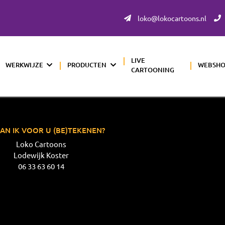
loko@lokocartoons.nl
LIVE
WERKWIJZE
PRODUCTEN
WEBSH
CARTOONING
AN IK VOOR U (BE)TEKENEN?
Loko Cartoons
Lodewijk Koster
06 33 63 60 14