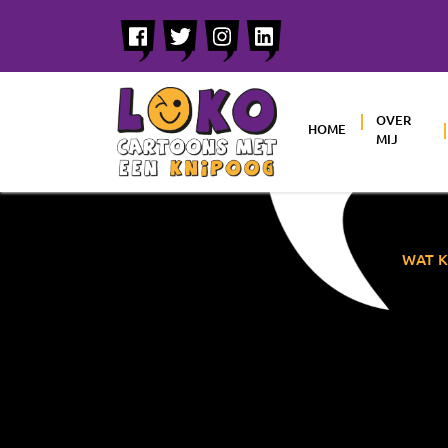
OVER
HOME
MIJ
WAT K