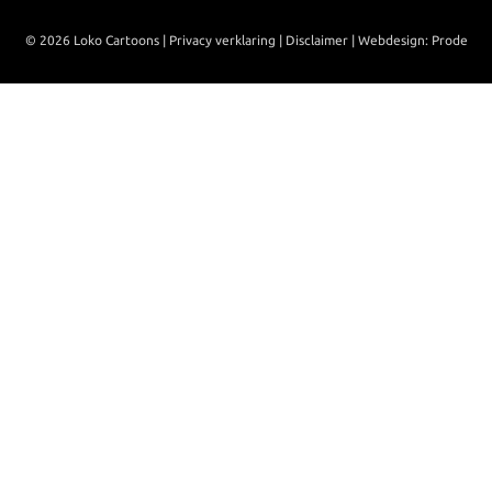
© 2026 Loko Cartoons |
Privacy verklaring
|
Disclaimer
|
Webdesign: Prode