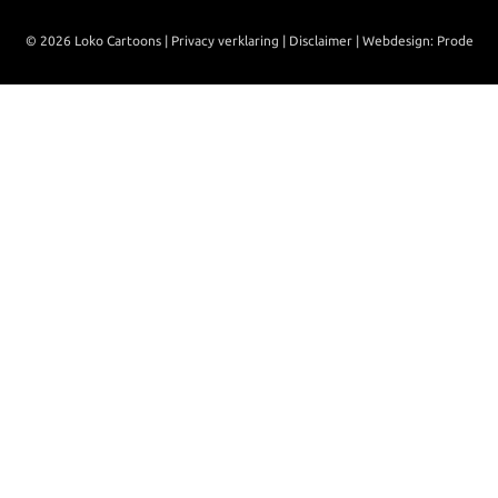
© 2026 Loko Cartoons |
Privacy verklaring
|
Disclaimer
|
Webdesign: Prode