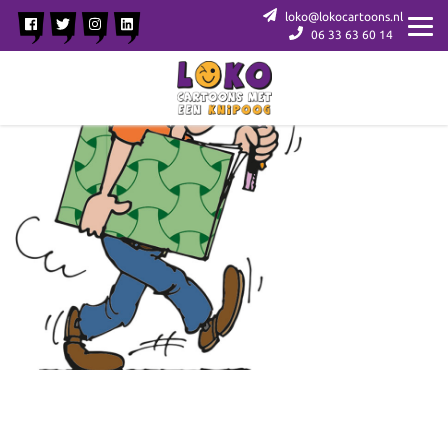
loko@lokocartoons.nl
06 33 63 60 14