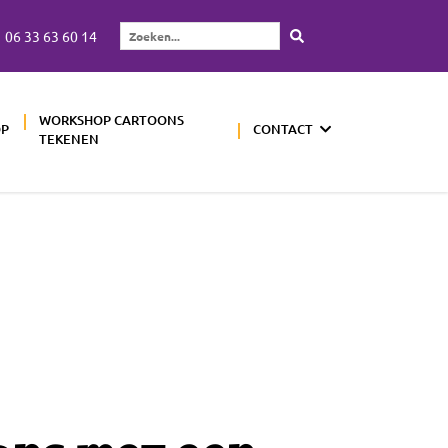
06 33 63 60 14
Zoeken...
WORKSHOP CARTOONS
OP
CONTACT
TEKENEN