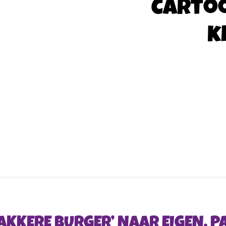
Carto
k
KKERE BURGER’ NAAR EIGEN, P