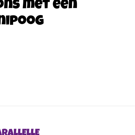
ons met een
nipoog
ARALLELLE