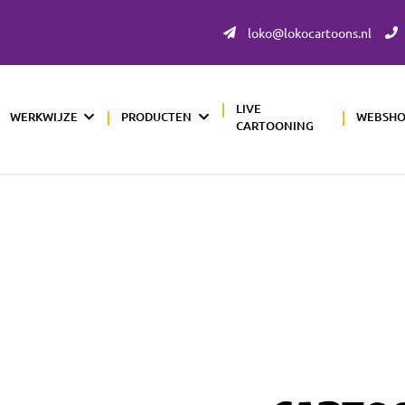
loko@lokocartoons.nl
LIVE
WERKWIJZE
PRODUCTEN
WEBSH
CARTOONING